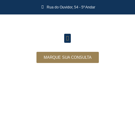
Rua do Ouvidor, 54 - 5º Andar
MARQUE SUA CONSULTA