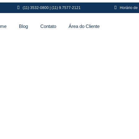
(11) 3532-0800 | (11) 9.7577-2121
Horário de
ome
Blog
Contato
Área do Cliente