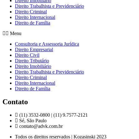
Direito Imobiliário
Direito Trabalhista e Previdenciário
Direito Criminal
Direito Internacional
Direito de Família
Menu
Consultoria e Assessoria Jurídica
Direito Empresarial
Direito Civil
Direito Tributário
Direito Imobiliário
Direito Trabalhista e Previdenciário
Direito Criminal
Direito Internacional
Direito de Família
Contato
(11) 3532-0800 | (11) 9.7577-2121
Sé, São Paulo
contato@advk.com.br
Todos os direitos reservados | Kozasinski 2023