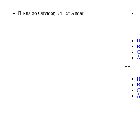
Rua do Ouvidor, 54 - 5º Andar
H
B
C
Á
H
B
C
Á