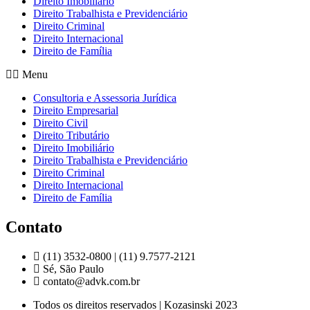
Direito Imobiliário
Direito Trabalhista e Previdenciário
Direito Criminal
Direito Internacional
Direito de Família
Menu
Consultoria e Assessoria Jurídica
Direito Empresarial
Direito Civil
Direito Tributário
Direito Imobiliário
Direito Trabalhista e Previdenciário
Direito Criminal
Direito Internacional
Direito de Família
Contato
(11) 3532-0800 | (11) 9.7577-2121
Sé, São Paulo
contato@advk.com.br
Todos os direitos reservados | Kozasinski 2023