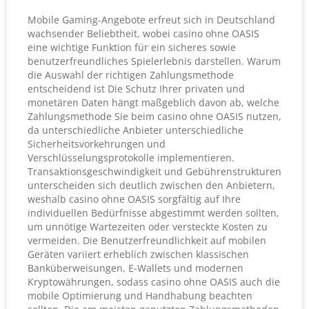
Mobile Gaming-Angebote erfreut sich in Deutschland
wachsender Beliebtheit, wobei casino ohne OASIS
eine wichtige Funktion für ein sicheres sowie
benutzerfreundliches Spielerlebnis darstellen. Warum
die Auswahl der richtigen Zahlungsmethode
entscheidend ist Die Schutz Ihrer privaten und
monetären Daten hängt maßgeblich davon ab, welche
Zahlungsmethode Sie beim casino ohne OASIS nutzen,
da unterschiedliche Anbieter unterschiedliche
Sicherheitsvorkehrungen und
Verschlüsselungsprotokolle implementieren.
Transaktionsgeschwindigkeit und Gebührenstrukturen
unterscheiden sich deutlich zwischen den Anbietern,
weshalb casino ohne OASIS sorgfältig auf Ihre
individuellen Bedürfnisse abgestimmt werden sollten,
um unnötige Wartezeiten oder versteckte Kosten zu
vermeiden. Die Benutzerfreundlichkeit auf mobilen
Geräten variiert erheblich zwischen klassischen
Banküberweisungen, E-Wallets und modernen
Kryptowährungen, sodass casino ohne OASIS auch die
mobile Optimierung und Handhabung beachten