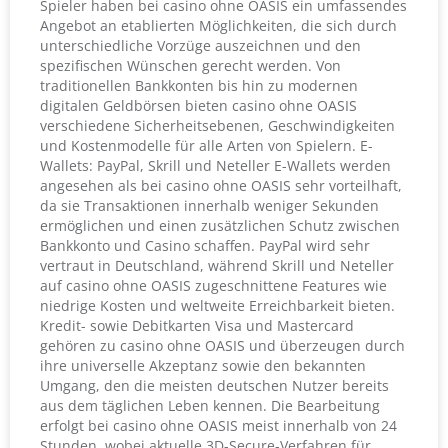
Spieler haben bei casino ohne OASIS ein umfassendes
Angebot an etablierten Möglichkeiten, die sich durch
unterschiedliche Vorzüge auszeichnen und den
spezifischen Wünschen gerecht werden. Von
traditionellen Bankkonten bis hin zu modernen
digitalen Geldbörsen bieten casino ohne OASIS
verschiedene Sicherheitsebenen, Geschwindigkeiten
und Kostenmodelle für alle Arten von Spielern. E-
Wallets: PayPal, Skrill und Neteller E-Wallets werden
angesehen als bei casino ohne OASIS sehr vorteilhaft,
da sie Transaktionen innerhalb weniger Sekunden
ermöglichen und einen zusätzlichen Schutz zwischen
Bankkonto und Casino schaffen. PayPal wird sehr
vertraut in Deutschland, während Skrill und Neteller
auf casino ohne OASIS zugeschnittene Features wie
niedrige Kosten und weltweite Erreichbarkeit bieten.
Kredit- sowie Debitkarten Visa und Mastercard
gehören zu casino ohne OASIS und überzeugen durch
ihre universelle Akzeptanz sowie den bekannten
Umgang, den die meisten deutschen Nutzer bereits
aus dem täglichen Leben kennen. Die Bearbeitung
erfolgt bei casino ohne OASIS meist innerhalb von 24
Stunden, wobei aktuelle 3D-Secure-Verfahren für