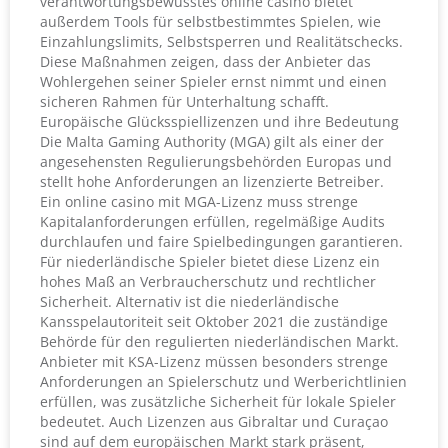
verantwortungsbewusstes online casino bietet
außerdem Tools für selbstbestimmtes Spielen, wie
Einzahlungslimits, Selbstsperren und Realitätschecks.
Diese Maßnahmen zeigen, dass der Anbieter das
Wohlergehen seiner Spieler ernst nimmt und einen
sicheren Rahmen für Unterhaltung schafft.
Europäische Glücksspiellizenzen und ihre Bedeutung
Die Malta Gaming Authority (MGA) gilt als einer der
angesehensten Regulierungsbehörden Europas und
stellt hohe Anforderungen an lizenzierte Betreiber.
Ein online casino mit MGA-Lizenz muss strenge
Kapitalanforderungen erfüllen, regelmäßige Audits
durchlaufen und faire Spielbedingungen garantieren.
Für niederländische Spieler bietet diese Lizenz ein
hohes Maß an Verbraucherschutz und rechtlicher
Sicherheit. Alternativ ist die niederländische
Kansspelautoriteit seit Oktober 2021 die zuständige
Behörde für den regulierten niederländischen Markt.
Anbieter mit KSA-Lizenz müssen besonders strenge
Anforderungen an Spielerschutz und Werberichtlinien
erfüllen, was zusätzliche Sicherheit für lokale Spieler
bedeutet. Auch Lizenzen aus Gibraltar und Curaçao
sind auf dem europäischen Markt stark präsent,