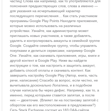
частиц) Слова как например, как то употребляются для
пояснения предшествующих слов, слова а именно —
для указания на исчерпывающий характер
последующего перечисления… Как стать участником
программы Google Play Points Находите приложения,
которые можно использовать на различных
устройствах. Узнайте, как администратор может
приглашать новых участников, а также добавлять,
удалять и контролировать аккаунты в семейной группе
Google. Создайте семейную группу, чтобы управлять
покупками и делиться сервисами, например Google
One. Узнайте, как скачивать приложения, игры, книги и
другой контент в Google Play. Ниже вы найдете
инструкции о том, как настроить и защитить аккаунт,
добавить способ оплаты и скачивать контент. Как
завершить настройку Google Play (Автор, книга, часть
речи, написание) Спасибо за вопрос, если честно, не
вычитывала досконально Лопатина, и в подобном
случае написала бы через дефис. Например, как то, а
именно, перед которыми ставится запятая, а после
них — двоеточие. (Влияет ли на постановку запятой с
оборотом как его местоположение в предложении?)
Сеть Stack Exchange состоит из 183 Q&A-сайтов,