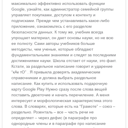
максимально эффективно использовать функции
Google, узнайте, как администратор семейной группы
управляет покупками, доступом к контенту и
подписками. Прежде чем устанавливать какое-либо
приложение, ознакомьтесь с его разделом
безопасности данных. К тому же, учебник всегда
упрощает материал, он дает основы науки, но не всю
ее полноту. Сами авторы учебников больше
методисты, чем ученые, которые обладают
фундаментальными знаниями и следят за последними
достижениями науки. Школа отстает от науки, это факт.
Кстати, за раздельное написание говорит и ударение
“кАк тО” . Я привыкла доверять академическим
справочникам и должна выбрать раздельное
написание. Как купить и использовать подарочную
карту Google Play Нужно сразу после слова вещей
поставить двоеточие и начать перечиление. А меня
интересует и морфологическая характеристика этого
слова. В словарях, которые есть на “Грамоте” – союз –
раздельно. Розенталь – все – часть речи не
определяет – через дефис (в параграфе про
однородные члены и в параграфе про написание