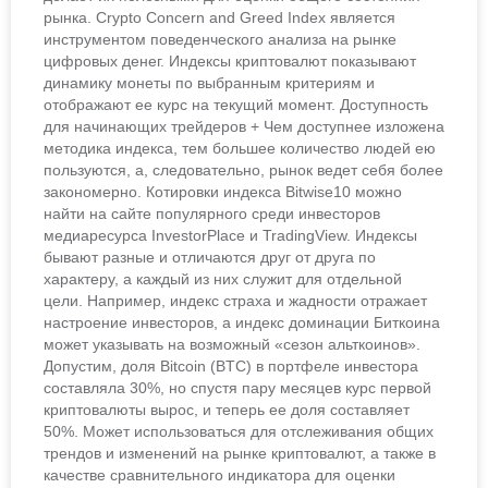
рынка. Crypto Concern and Greed Index является
инструментом поведенческого анализа на рынке
цифровых денег. Индексы криптовалют показывают
динамику монеты по выбранным критериям и
отображают ее курс на текущий момент. Доступность
для начинающих трейдеров + Чем доступнее изложена
методика индекса, тем большее количество людей ею
пользуются, а, следовательно, рынок ведет себя более
закономерно. Котировки индекса Bitwise10 можно
найти на сайте популярного среди инвесторов
медиаресурса InvestorPlace и TradingView. Индексы
бывают разные и отличаются друг от друга по
характеру, а каждый из них служит для отдельной
цели. Например, индекс страха и жадности отражает
настроение инвесторов, а индекс доминации Биткоина
может указывать на возможный «сезон альткоинов».
Допустим, доля Bitcoin (BTC) в портфеле инвестора
составляла 30%, но спустя пару месяцев курс первой
криптовалюты вырос, и теперь ее доля составляет
50%. Может использоваться для отслеживания общих
трендов и изменений на рынке криптовалют, а также в
качестве сравнительного индикатора для оценки