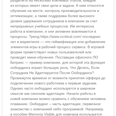
разделить на несколько ключевых этапов, каждый
из которых имеет свои цели и задачи. К ним относятся
обучение на месте, контроль производительности и
оптимизации, а также поддержка более высокого
уровня удержания сотрудников в компании за счет
непрерывных учебных процессов. Им интересна
работа в компании, и они активнее вовлекаются в
процессы. Тренд https://www.xcritical.com/ последних
лет в маркетинге — это геймификация или добавление
элементов игры в рабочий процесс сервиса. В игровой
форме приветствуют новых пользователей или
проводят мини-обучения. Поставщик офисного ПО
Битрикс — пример компании, для которой эта функция
онбординга играет большую роль. Что Делать, Если
Сотрудник Не Адаптируется После Онбординга?
Промежуток времени от момента принятия оффера до
подключения нового работника к первым задачам.
Однако часто онбординг используется в широком
смысле как синоним адаптации. Начало работы в
новой компании можно сравнить с обучением человека
плаванию. Онбординг – часть адаптации, первичное
знакомство с компанией либо программой. Например,
в пособии Memoria Visible для новичков используется