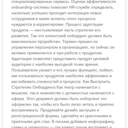
специализированные сервисы. Оценка эффективности
onboarding-системы помогает HR-службе определить,
насколько успешно проходит интеграция новых
сотрудников и какие аспекты этого процесса
нуждаются в корректировке. Процесс адаптации
продукта — неотъемлемая часть стратегии его
развития. Так что клиентский онбординг должен быть
максимально проработан. Термин пришел из
управления персоналом в организациях, но сейчас он
активно применяется и при работе с продуктом.
Адаптация позволяет представить продукт целевой
аудитории с наиболее выгодной точки зрения.
Пользователи узнают о его лучших функциях, поймут,
как пользоваться продуктом наиболее эффективно и
как избежать сложностей в процессе. Как Выстроить
Стратегию Онбординга Как театр начинается с
вешалки, так и знакомство с должностью начинается с
офера. Этот документ должен быть онборлинг это
оформлен так, чтобы его было легко читать и приятно
воспринимать. Продумайте дизайн заглушек и
регистрационной формы, сделайте их красочными и
приятными для глаз. В письма добавьте инфографику,
схемы и скриншоты — так клиент лучше воспримет и