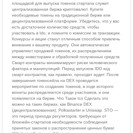
площадкой для выпуска токенов стартапа служит
централизованная биржа криптовалют. Купите
необходимые токены на традиционной бирже или
децентрализованной платформе. Убедитесь, что у вас
есть достаточное количество средств, чтобы
участвовать в Ido, и помните о комиссии за транзакции.
Конкурсы и акции станут отличным способом привлечь
внимание к вашему продукту. Они автоматически
управляют продажей токенов, их распределением
между инвесторами и обработкой полученных средств.
Смарт-контракты минимизируют риски человеческого
фактора и манипуляций. Перед запуском IDO код
смарт-контрактов, как правило, проходит аудит. После
завершения токенсейла на DEX проводится
мероприятие по созданию токенов, в ходе которого
монеты распределяются среди участников, и они
появляются на бирже. Что Такое Ico Сделать это
можно на таких биржах, как Binance DEX
(децентрализованная), Polkastarter и Uniswap. STO —
это период прихода регуляторов, требующих от
блокчейн-стартапов необходимости соблюдения
принятых законов о распространении ценных бумаг.