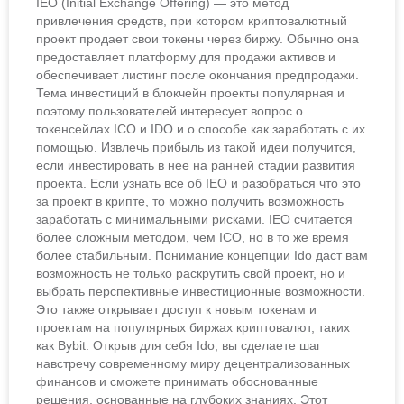
IEO (Initial Exchange Offering) — это метод
привлечения средств, при котором криптовалютный
проект продает свои токены через биржу. Обычно она
предоставляет платформу для продажи активов и
обеспечивает листинг после окончания предпродажи.
Тема инвестиций в блокчейн проекты популярная и
поэтому пользователей интересует вопрос о
токенсейлах ICO и IDO и о способе как заработать с их
помощью. Извлечь прибыль из такой идеи получится,
если инвестировать в нее на ранней стадии развития
проекта. Если узнать все об IEO и разобраться что это
за проект в крипте, то можно получить возможность
заработать с минимальными рисками. IEO считается
более сложным методом, чем ICO, но в то же время
более стабильным. Понимание концепции Ido даст вам
возможность не только раскрутить свой проект, но и
выбрать перспективные инвестиционные возможности.
Это также открывает доступ к новым токенам и
проектам на популярных биржах криптовалют, таких
как Bybit. Открыв для себя Ido, вы сделаете шаг
навстречу современному миру децентрализованных
финансов и сможете принимать обоснованные
решения, основанные на глубоких знаниях. Этот