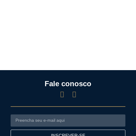
Fale conosco
INSCREVER-SE